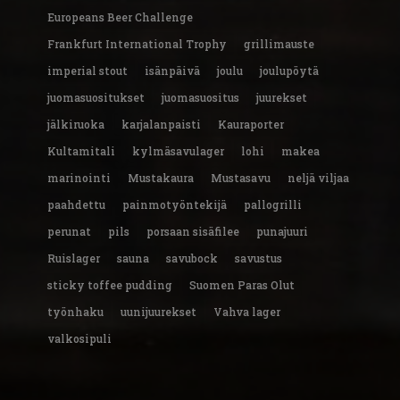
Europeans Beer Challenge
Frankfurt International Trophy
grillimauste
imperial stout
isänpäivä
joulu
joulupöytä
juomasuositukset
juomasuositus
juurekset
jälkiruoka
karjalanpaisti
Kauraporter
Kultamitali
kylmäsavulager
lohi
makea
marinointi
Mustakaura
Mustasavu
neljä viljaa
paahdettu
painmotyöntekijä
pallogrilli
perunat
pils
porsaan sisäfilee
punajuuri
Ruislager
sauna
savubock
savustus
sticky toffee pudding
Suomen Paras Olut
työnhaku
uunijuurekset
Vahva lager
valkosipuli