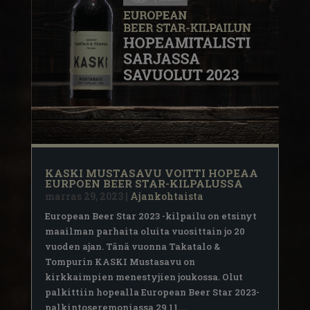
KASKI MUSTASAVU VOITTI HOPEAA
EURPOEN BEER STAR-KILPALUSSA
marras 29, 2023
|
Ajankohtaista
European Beer Star 2023 -kilpailu on etsinyt
maailman parhaita oluita vuosittain jo 20
vuoden ajan. Tänä vuonna Takatalo &
Tompurin KASKI Mustasavu on
kirkkaimpien menestyjien joukossa. Olut
palkittiin hopealla European Beer Star 2023-
palkintoseremoniassa 29.11....