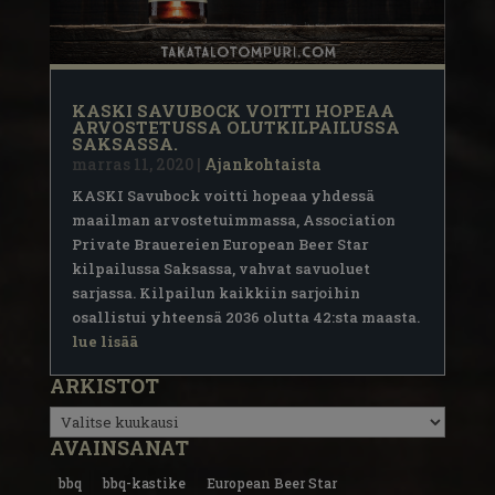
KASKI SAVUBOCK VOITTI HOPEAA
ARVOSTETUSSA OLUTKILPAILUSSA
SAKSASSA.
marras 11, 2020
|
Ajankohtaista
KASKI Savubock voitti hopeaa yhdessä
maailman arvostetuimmassa, Association
Private Brauereien European Beer Star
kilpailussa Saksassa, vahvat savuoluet
sarjassa. Kilpailun kaikkiin sarjoihin
osallistui yhteensä 2036 olutta 42:sta maasta.
lue lisää
ARKISTOT
Arkistot
AVAINSANAT
bbq
bbq-kastike
European Beer Star