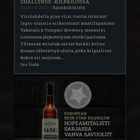
CHALLENGE -KILPAILUSSA
touko 4, 2021
|
Ajankohtaista
Virolahdella pian viisi vuotta toiminut
lager-oluisiin erikoistunut maatilapanimo
Takatalo & Tompuri Brewery menestyi
Lontoossa järjestetyssä olutkilpailussa.
Yhteensä mitaleja saivat kaikki kolme
kisaan lähetettyä olutta, jotka kilpailivat
kukin eri sarjoissa....
lue lisää