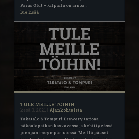
Paras Olut – kilpailu on ainoa...
lue lisää
TULE MEILLE TÖIHIN
kesä 3, 2021
|
Ajankohtaista
Takatalo & Tompuri Brewery tarjoaa
näköalapaikan kasvavassa ja kehittyvässä
pienpanimoympäristössä. Meillä pääset