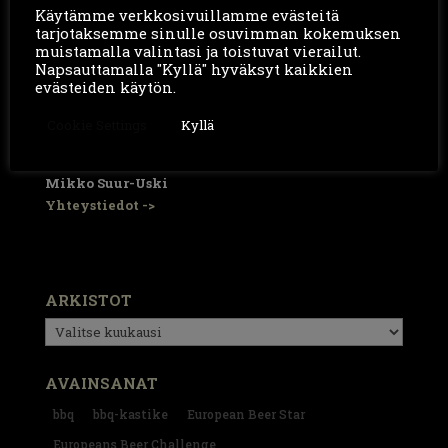
European Beer Challenge kilpailussa voittaen
Käytämme verkkosivuillamme evästeitä
tarjotaksemme sinulle osuvimman kokemuksen
sarjassaan kultaa.
muistamalla valintasi ja toistuvat vierailut.
Napsauttamalla "Kyllä" hyväksyt kaikkien
“Perinteinen Imperial Stout, jossa maltaan juhla saa
evästeiden käytön.
aikaan todella samettisen maun. Suosittelen maistamaan”
-Mikko jatkaa
Cookie Settings
Kyllä
Lisätietoa oluesta ja kilpailusta:
Mikko Suur-Uski
Yhteystiedot ->
ARKISTOT
Arkistot
AVAINSANAT
bbq
bbq-kastike
European Beer Star
Europeans Beer Challenge