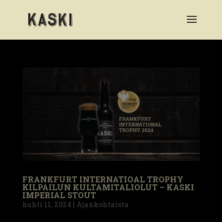
FRANKFURT INTERNATIOAL TROPHY
KILPAILUN KULTAMITALIOLUT – KASKI
IMPERIAL STOUT
huhti 11, 2024
|
Ajankohtaista