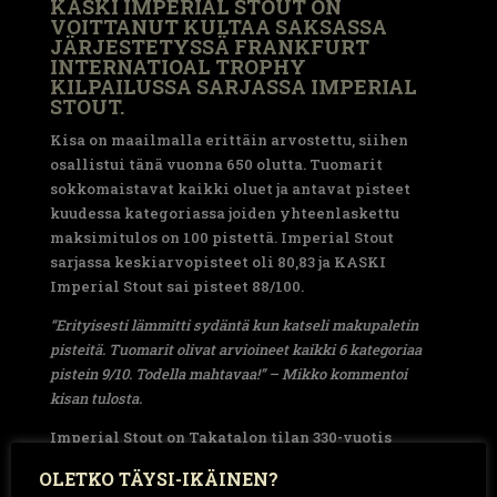
KASKI IMPERIAL STOUT ON
VOITTANUT KULTAA SAKSASSA
JÄRJESTETYSSÄ FRANKFURT
INTERNATIOAL TROPHY
KILPAILUSSA SARJASSA IMPERIAL
STOUT.
Kisa on maailmalla erittäin arvostettu, siihen
osallistui tänä vuonna 650 olutta. Tuomarit
sokkomaistavat kaikki oluet ja antavat pisteet
kuudessa kategoriassa joiden yhteenlaskettu
maksimitulos on 100 pistettä. Imperial Stout
sarjassa keskiarvopisteet oli 80,83 ja KASKI
Imperial Stout sai pisteet 88/100.
“Erityisesti lämmitti sydäntä kun katseli makupaletin
pisteitä. Tuomarit olivat arvioineet kaikki 6 kategoriaa
pistein 9/10. Todella mahtavaa!” – Mikko kommentoi
kisan tulosta.
Imperial Stout on Takatalon tilan 330-vuotis
juhlaolut, josta ensimmäinen erä valmistui
OLETKO TÄYSI-IKÄINEN?
keväällä 2022, jolloin olut sai myös tunnustusta