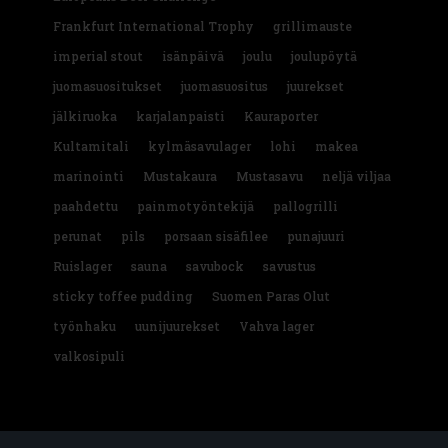
Frankfurt International Trophy
grillimauste
imperial stout
isänpäivä
joulu
joulupöytä
juomasuositukset
juomasuositus
juurekset
jälkiruoka
karjalanpaisti
Kauraporter
Kultamitali
kylmäsavulager
lohi
makea
marinointi
Mustakaura
Mustasavu
neljä viljaa
paahdettu
painmotyöntekijä
pallogrilli
perunat
pils
porsaan sisäfilee
punajuuri
Ruislager
sauna
savubock
savustus
sticky toffee pudding
Suomen Paras Olut
työnhaku
uunijuurekset
Vahva lager
valkosipuli