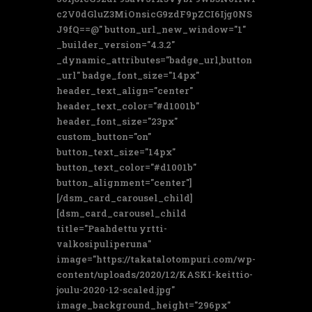
c2V0dGluZ3MiOnsicG9zdF9pZCI6Ijg0NS
J9fQ==@" button_url_new_window="1"
_builder_version="4.3.2"
_dynamic_attributes="badge_url,button
_url" badge_font_size="14px"
header_text_align="center"
header_text_color="#d1001b"
header_font_size="23px"
custom_button="on"
button_text_size="14px"
button_text_color="#d1001b"
button_alignment="center"]
[/dsm_card_carousel_child]
[dsm_card_carousel_child
title="Paahdettu yrtti-
valkosipuliperuna"
image="https://takatalotompuri.com/wp-
content/uploads/2020/12/KASKI-keittio-
joulu-2020-12-scaled.jpg"
image_background_height="296px"