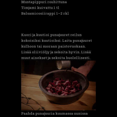
Mustapippuri rouhittuna
Timjami kuivattu 1 tl
Balsamicosiirappi 1–2 rkl
Kuori ja kuutioi punajuuret reilun
kokoisiksi kuutioiksi. Laita punajuuret
kulhoon tai suoraan paistovuokaan.
Lisää oliiviöljy ja sekoita hyvin. Lisää
muut ainekset ja sekoita huolellisesti.
Paahda punajuuria kuumassa uunissa