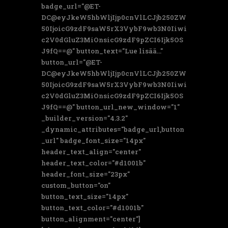
badge_url="@ET-
DC@eyJkeW5hbWljIjp0cnVlLCJjb250ZW
50IjoicG9zdF9saW5rX3VybF9wb3N0Iiwi
c2V0dGluZ3MiOnsicG9zdF9pZCI6Ijk5OS
J9fQ==@" button_text="Lue lisää..."
button_url="@ET-
DC@eyJkeW5hbWljIjp0cnVlLCJjb250ZW
50IjoicG9zdF9saW5rX3VybF9wb3N0Iiwi
c2V0dGluZ3MiOnsicG9zdF9pZCI6Ijk5OS
J9fQ==@" button_url_new_window="1"
_builder_version="4.3.2"
_dynamic_attributes="badge_url,button
_url" badge_font_size="14px"
header_text_align="center"
header_text_color="#d1001b"
header_font_size="23px"
custom_button="on"
button_text_size="14px"
button_text_color="#d1001b"
button_alignment="center"]