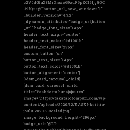
c2V0dGluZ3MiOnsicG9zdF9pZCI6Ijg5OC
J9fQ==@" button_url_new_window="1"
_builder_version="4.3.2"
_dynamic_attributes="badge_url,button
_url" badge_font_size="14px"
header_text_align="center"
header_text_color="#d1001b"
header_font_size="23px"
custom_button="on"
button_text_size="14px"
button_text_color="#d1001b"
button_alignment="center"]
[/dsm_card_carousel_child]
[dsm_card_carousel_child
title="Paahdettu hunajajuures"
image="https://takatalotompuri.com/wp-
content/uploads/2020/12/KASKI-keittio-
joulu-2020-9-scaled.jpg"
image_background_height="296px"
badge_url="@ET-