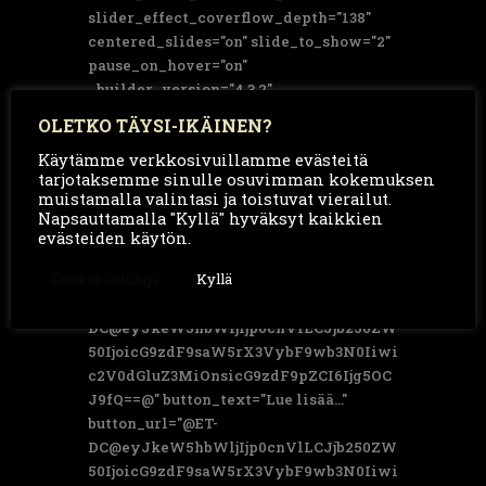
slider_effect_coverflow_depth="138"
centered_slides="on" slide_to_show="2"
pause_on_hover="on"
_builder_version="4.3.2"
hover_enabled="0"]
OLETKO TÄYSI-IKÄINEN?
[dsm_card_carousel_child
Käytämme verkkosivuillamme evästeitä
title="Paahdettu punajuuri
tarjotaksemme sinulle osuvimman kokemuksen
sinapinsiemenjogurtilla"
muistamalla valintasi ja toistuvat vierailut.
image="https://takatalotompuri.com/wp-
Napsauttamalla "Kyllä" hyväksyt kaikkien
content/uploads/2020/12/KASKI-keittio-
evästeiden käytön.
joulu-2020-14-scaled.jpg"
Cookie Settings
Kyllä
image_background_height="296px"
badge_url="@ET-
DC@eyJkeW5hbWljIjp0cnVlLCJjb250ZW
50IjoicG9zdF9saW5rX3VybF9wb3N0Iiwi
c2V0dGluZ3MiOnsicG9zdF9pZCI6Ijg5OC
J9fQ==@" button_text="Lue lisää..."
button_url="@ET-
DC@eyJkeW5hbWljIjp0cnVlLCJjb250ZW
50IjoicG9zdF9saW5rX3VybF9wb3N0Iiwi