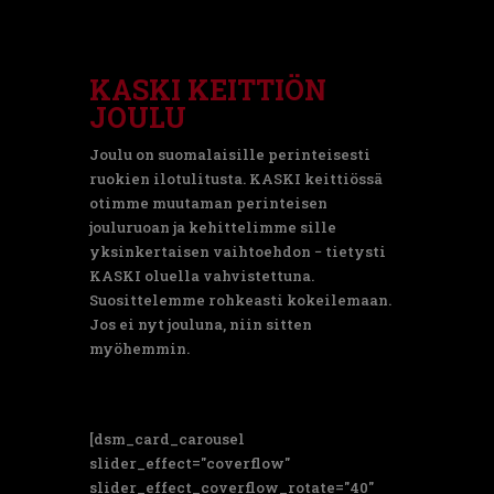
KASKI KEITTIÖN
JOULU
Joulu on suomalaisille perinteisesti
ruokien ilotulitusta. KASKI keittiössä
otimme muutaman perinteisen
jouluruoan ja kehittelimme sille
yksinkertaisen vaihtoehdon − tietysti
KASKI oluella vahvistettuna.
Suosittelemme rohkeasti kokeilemaan.
Jos ei nyt jouluna, niin sitten
myöhemmin.
[dsm_card_carousel
slider_effect="coverflow"
slider_effect_coverflow_rotate="40"