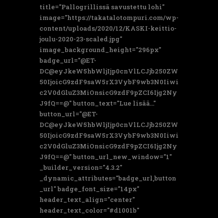
title="Pallogrillissä savustettu lohi"
image="https://takatalotompuri.com/wp-
content/uploads/2020/12/KASKI-keittio-
joulu-2020-23-scaled.jpg"
image_background_height="296px"
badge_url="@ET-
DC@eyJkeW5hbWljIjp0cnVlLCJjb250ZW
50IjoicG9zdF9saW5rX3VybF9wb3N0Iiwi
c2V0dGluZ3MiOnsicG9zdF9pZCI6Ijg2Ny
J9fQ==@" button_text="Lue lisää..."
button_url="@ET-
DC@eyJkeW5hbWljIjp0cnVlLCJjb250ZW
50IjoicG9zdF9saW5rX3VybF9wb3N0Iiwi
c2V0dGluZ3MiOnsicG9zdF9pZCI6Ijg2Ny
J9fQ==@" button_url_new_window="1"
_builder_version="4.3.2"
_dynamic_attributes="badge_url,button
_url" badge_font_size="14px"
header_text_align="center"
header_text_color="#d1001b"