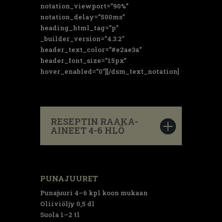
notation_viewport=”90%”
notation_delay=”500ms”
heading_html_tag=”p”
_builder_version=”4.3.2″
header_text_color=”#e2ae3a”
header_font_size=”15px”
hover_enabled=”0″][/dsm_text_notation]
RESEPTIN RAAKA-
AINEET 4-6 HLÖ
PUNAJUURET
Punajuuri 4–6 kpl koon mukaan
Oliiviöljy 0,5 dl
Suola 1–2 tl