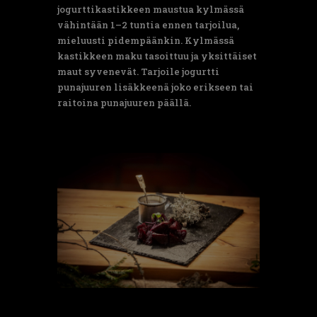
jogurttikastikkeen maustua kylmässä
vähintään 1–2 tuntia ennen tarjoilua,
mieluusti pidempäänkin. Kylmässä
kastikkeen maku tasoittuu ja yksittäiset
maut syvenevät. Tarjoile jogurtti
punajuuren lisäkkeenä joko erikseen tai
raitoina punajuuren päällä.