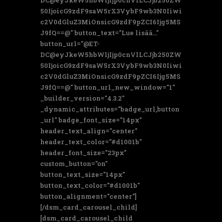
DC@eyJkeW5hbWljIjp0cnVlLCJjb250ZW
50IjoicG9zdF9saW5rX3VybF9wb3N0Iiwi
c2V0dGluZ3MiOnsicG9zdF9pZCI6Ijg5MS
J9fQ==@" button_text="Lue lisää..."
button_url="@ET-
DC@eyJkeW5hbWljIjp0cnVlLCJjb250ZW
50IjoicG9zdF9saW5rX3VybF9wb3N0Iiwi
c2V0dGluZ3MiOnsicG9zdF9pZCI6Ijg5MS
J9fQ==@" button_url_new_window="1"
_builder_version="4.3.2"
_dynamic_attributes="badge_url,button
_url" badge_font_size="14px"
header_text_align="center"
header_text_color="#d1001b"
header_font_size="23px"
custom_button="on"
button_text_size="14px"
button_text_color="#d1001b"
button_alignment="center"]
[/dsm_card_carousel_child]
[dsm_card_carousel_child