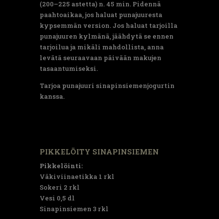
(200–225 astetta) n. 45 min. Pidennä
paahtoaikaa, jos haluat punajuuresta
kypsemmän version. Jos haluat tarjoilla
punajuuren kylmänä, jäähdytä se ennen
tarjoilua ja mikäli mahdollista, anna
levätä seuraavaan päivään makujen
tasaantumiseksi.
Tarjoa punajuuri sinapinsiemenjogurtin
kanssa.
PIKKELÖITY SINAPINSIEMEN
Pikkelöinti:
Väkiviinaetikka 1 rkl
Sokeri 2 rkl
Vesi 0,5 dl
Sinapinsiemen 3 rkl