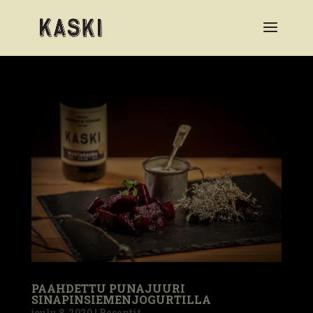
PAAHDETTU PUNAJUURI
SINAPINSIEMENJOGURTILLA
joulu 8, 2020
|
Reseptit