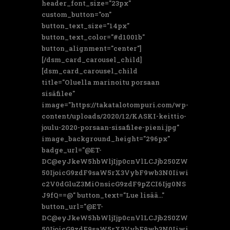
header_font_size="23px"
custom_button="on"
button_text_size="14px"
button_text_color="#d1001b"
button_alignment="center"]
[/dsm_card_carousel_child]
[dsm_card_carousel_child
title="Oluella marinoitu porsaan
sisäfilee"
image="https://takatalotompuri.com/wp-
content/uploads/2020/12/KASKI-keittio-
joulu-2020-porsaan-sisafilee-pieni.jpg"
image_background_height="296px"
badge_url="@ET-
DC@eyJkeW5hbWljIjp0cnVlLCJjb250ZW
50IjoicG9zdF9saW5rX3VybF9wb3N0Iiwi
c2V0dGluZ3MiOnsicG9zdF9pZCI6Ijg0NS
J9fQ==@" button_text="Lue lisää..."
button_url="@ET-
DC@eyJkeW5hbWljIjp0cnVlLCJjb250ZW
50IjoicG9zdF9saW5rX3VybF9wb3N0Iiwi