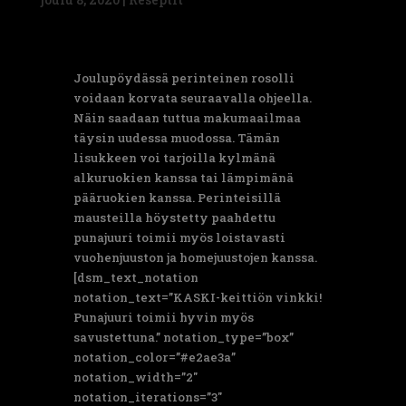
Joulupöydässä perinteinen rosolli
voidaan korvata seuraavalla ohjeella.
Näin saadaan tuttua makumaailmaa
täysin uudessa muodossa. Tämän
lisukkeen voi tarjoilla kylmänä
alkuruokien kanssa tai lämpimänä
pääruokien kanssa. Perinteisillä
mausteilla höystetty paahdettu
punajuuri toimii myös loistavasti
vuohenjuuston ja homejuustojen kanssa.
[dsm_text_notation
notation_text=”KASKI-keittiön vinkki!
Punajuuri toimii hyvin myös
savustettuna.” notation_type=”box”
notation_color=”#e2ae3a”
notation_width=”2″
notation_iterations=”3″