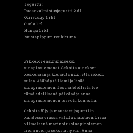
Jogurtti:
Ruoanvalmistusjogurtti 2 dl
Oliiviöljy 1 rkl
Suola 1 tl
Hunaja 1 rkl
Mustapippuri rouhittuna
Pikkelöi ensimmäiseksi
sinapinsiemenet. Sekoita ainekset
keskenään ja kiehauta niin, että sokeri
sulaa. Jäähdytä liemi ja lisää
sinapinsiemen. Jos mahdollista tee
tämä edellisenä päivänä ja anna
sinapinsiemenen turvota kunnolla.
Sekoita öljy ja mausteet jogurttiin
kahdessa erässä välillä maistaen. Lisää
viimeisenä marinoitu sinapinsiemen
liemineen ja sekoita hyvin. Anna