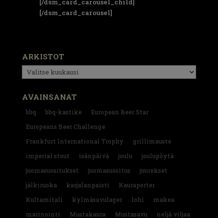
[/dsm_card_carousel_child]
[/dsm_card_carousel]
ARKISTOT
Arkistot
AVAINSANAT
bbq
bbq-kastike
European Beer Star
Europeans Beer Challenge
Frankfurt International Trophy
grillimauste
imperial stout
isänpäivä
joulu
joulupöytä
juomasuositukset
juomasuositus
juurekset
jälkiruoka
karjalanpaisti
Kauraporter
Kultamitali
kylmäsavulager
lohi
makea
marinointi
Mustakaura
Mustasavu
neljä viljaa