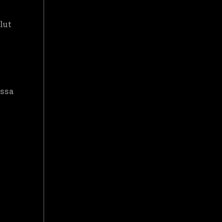
lut
assa