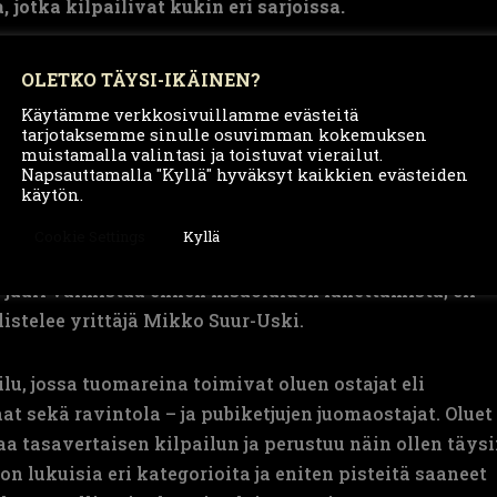
 jotka kilpailivat kukin eri sarjoissa.
LUET OLIVAT:
OLETKO TÄYSI-IKÄINEN?
rjassa Kellerpils
Käytämme verkkosivuillamme evästeitä
arjassa Other Rye Beer Styles
tarjotaksemme sinulle osuvimman kokemuksen
muistamalla valintasi ja toistuvat vierailut.
, sarjassa Maibock / Helles Bock
Napsauttamalla "Kyllä" hyväksyt kaikkien evästeiden
käytön.
ä oluemme menestyivät jälleen niin hyvin European B
Cookie Settings
Kyllä
isen kiitollisia olemme Vahvan Lagerin kultamitalista.
i juuri valmistua ennen kisaoluiden lähettämistä, eli
ilistelee yrittäjä Mikko Suur-Uski.
lu, jossa tuomareina toimivat oluen ostajat eli
t sekä ravintola – ja pubiketjujen juomaostajat. Oluet
 tasavertaisen kilpailun ja perustuu näin ollen täys
on lukuisia eri kategorioita ja eniten pisteitä saaneet