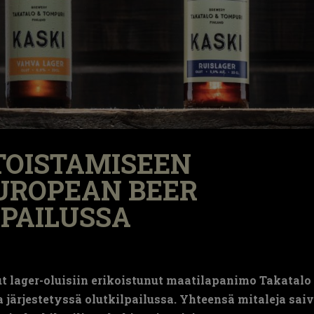
 TOISTAMISEEN
UROPEAN BEER
LPAILUSSA
ut lager-oluisiin erikoistunut maatilapanimo Takatalo
ärjestetyssä olutkilpailussa. Yhteensä mitaleja sai