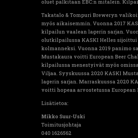
oluet palkitaan EBC:n mitalein. Kilpai
Takatalo & Tompuri Breweryn valikoimi
myös aikaisemmin. Vuonna 2017 KASK
kilpailun vaalean lagerin sarjan. Vuo
olutkilpailussa KASKI Helles sijoitt
kolmanneksi. Vuonna 2019 panimo sa
Mustakaura voitti European Beer Chal
kilpailussa menestyivät myös omissa 
Viljaa. Syyskuussa 2020 KASKI Musta
lagerin sarjan. Marraskuussa 2020 K
voitti hopeaa arvostetussa European 
Lisätietoa:
Mikko Suur-Uski
Toimitusjohtaja
040 1626562