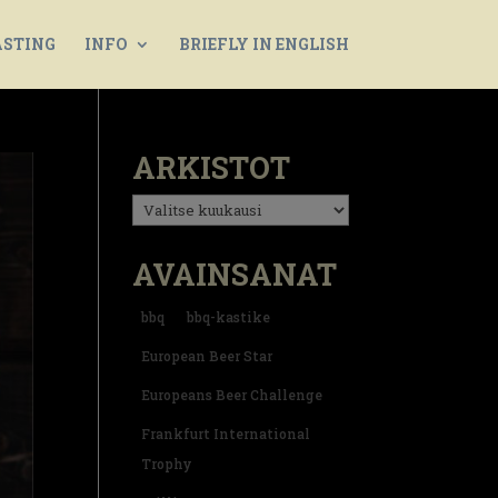
ASTING
INFO
BRIEFLY IN ENGLISH
ARKISTOT
Arkistot
AVAINSANAT
bbq
bbq-kastike
European Beer Star
Europeans Beer Challenge
Frankfurt International
Trophy