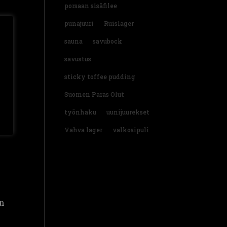
porsaan sisäfilee
punajuuri
Ruislager
sauna
savubock
savustus
sticky toffee pudding
Suomen Paras Olut
eer
työnhaku
uunijuurekset
Vahva lager
valkosipuli
in