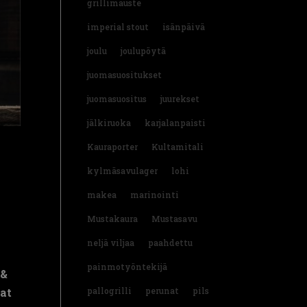
grillimauste
imperial stout
isänpäivä
joulu
joulupöytä
juomasuositukset
juomasuositus
juurekset
jälkiruoka
karjalanpaisti
Kauraporter
Kultamitali
kylmäsavulager
lohi
makea
marinointi
Mustakaura
Mustasavu
neljä viljaa
paahdettu
painmotyöntekijä
 &
vat
pallogrilli
perunat
pils