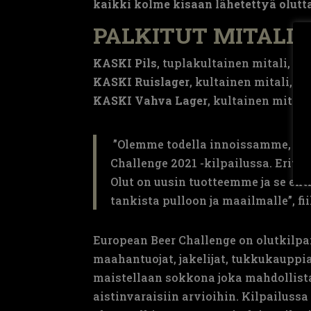
kaikki kolme kisaan lähetettyä olutta,
PALKITUT MITALIO
KASKI Pils
, tuplakultainen mitali, sa
KASKI Ruislager
, kultainen mitali, s
KASKI Vahva Lager
, kultainen mitali
”Olemme todella innoissamme, ett
Challenge 2021 -kilpailussa. Erity
Olut on uusin tuotteemme ja se eht
tankista pulloon ja maailmalle”, fi
European Beer Challenge on olutkilpai
maahantuojat, jakelijat, tukkukauppiaa
maistellaan sokkona joka mahdollistaa
aistinvaraisiin arvioihin. Kilpailussa 