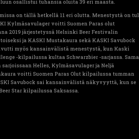
luun osallistui tuhansia oluita 39 eri maasta.
ssa on tällä hetkellä 11 eri olutta. Menestystä on tul
I Kylmäsavulager voitti Suomen Paras olut
nna 2019 järjestetyssä Helsinki Beer Festivalin
ui toiseksi ja KASKI Mustakaura sekä KASKI Savubock
vutti myös kansainvälistä menestystä, kun Kaski
lenge -kilpailussa kultaa Schwarzbier -sarjassa. Sam
sarjoissaan Helles, Kylmäsavulager ja Neljä
kaura voitti Suomen Paras Olut kilpailussa tumman
ASKI Savubock sai kansainvälistä näkyvyyttä, kun se
Beer Star kilpailussa Saksassa.