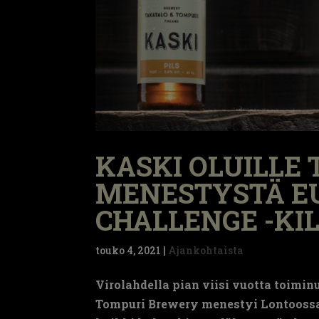
KASKI OLUILLE
MENESTYSTÄ E
CHALLENGE -KI
touko 4, 2021
|
Ajankohtaista
Virolahdella pian viisi vuotta toimin
Tompuri Brewery menestyi Lontoossa j