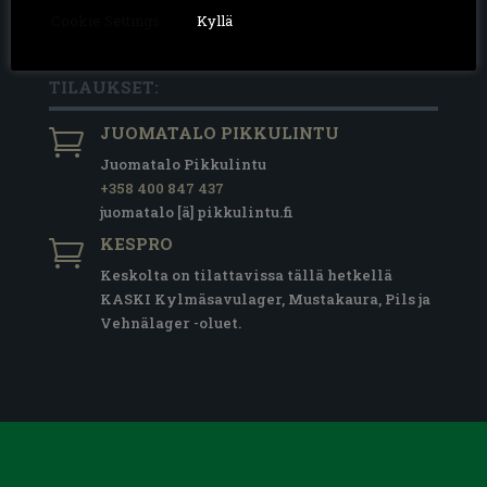
Cookie Settings
Kyllä
27081648
PL 100 80020 Kollektor Scan
Y-TUNNUS: 2708164-8
TILAUKSET:
JUOMATALO PIKKULINTU

Juomatalo Pikkulintu
+358 400 847 437
juomatalo [ä] pikkulintu.fi
KESPRO

Keskolta on tilattavissa tällä hetkellä
KASKI Kylmäsavulager, Mustakaura, Pils ja
Vehnälager -oluet.