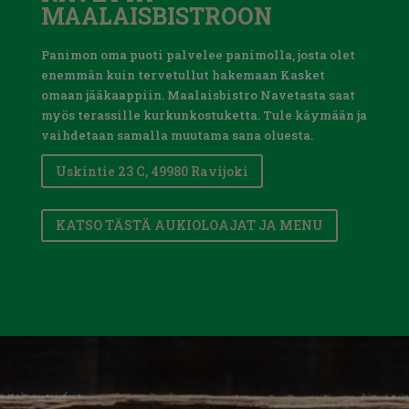
MAALAISBISTROON
Panimon oma puoti palvelee panimolla, josta olet
enemmän kuin tervetullut hakemaan Kasket
omaan jääkaappiin. Maalaisbistro Navetasta saat
myös terassille kurkunkostuketta. Tule käymään ja
vaihdetaan samalla muutama sana oluesta.
Uskintie 23 C, 49980 Ravijoki
KATSO TÄSTÄ AUKIOLOAJAT JA MENU