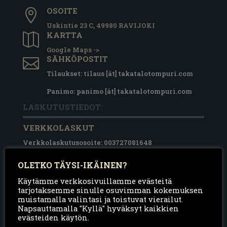
OSOITE

Uskintie 23 C, 49980 RAVIJOKI
KARTTA

Google Maps ->
SÄHKÖPOSTIT

Tilaukset: tilaus [ät] takatalotompuri.com
Panimo: panimo [ät] takatalotompuri.com
LASKUTUSTIEDOT:
VERKKOLASKUT
Verkkolaskutusosoite: 003727081648
Välittäjätunnus: 003721291126
OLETKO TÄYSI-IKÄINEN?
Välittäjä: Maventa
SÄHKÖPOSTILLA
Käytämme verkkosivuillamme evästeitä
tarjotaksemme sinulle osuvimman kokemuksen
invoice-27081648@kollektor.fi
muistamalla valintasi ja toistuvat vierailut.
Napsauttamalla "Kyllä" hyväksyt kaikkien
POSTITSE
evästeiden käytön.
Takatalo & Tompuri Oy