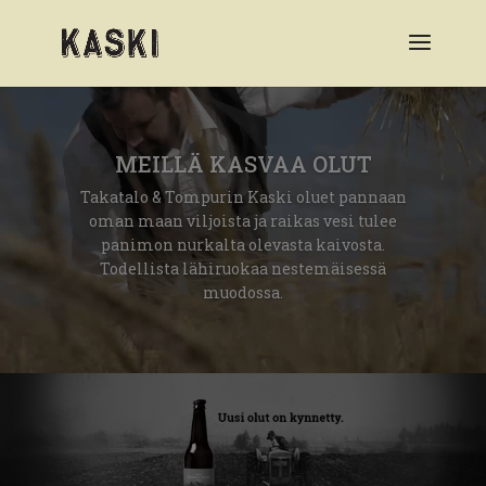
Videotoistin
MEILLÄ KASVAA OLUT
Takatalo & Tompurin Kaski oluet pannaan
oman maan viljoista ja raikas vesi tulee
panimon nurkalta olevasta kaivosta.
Todellista lähiruokaa nestemäisessä
muodossa.