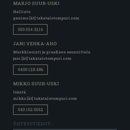
MARJO SUUR-USKI
Hallinto
panimo [ät] takatalotompuri.com
050 554 3216
JANI VEHKA-AHO
Markkinointi ja graafinen suunnittelu
jani [ät] takatalotompuri.com
0400 128 486
MIKKO SUUR-USKI
Isäntä
mikko [ät] takatalotompuri.com
040 162 6562
YHTEYSTIEDOT: