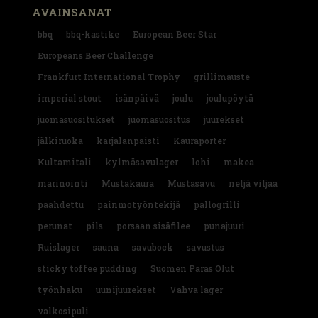
AVAINSANAT
bbq
bbq-kastike
European Beer Star
Europeans Beer Challenge
Frankfurt International Trophy
grillimauste
imperial stout
isänpäivä
joulu
joulupöytä
juomasuositukset
juomasuositus
juurekset
jälkiruoka
karjalanpaisti
Kauraporter
Kultamitali
kylmäsavulager
lohi
makea
marinointi
Mustakaura
Mustasavu
neljä viljaa
paahdettu
painmotyöntekijä
pallogrilli
perunat
pils
porsaan sisäfilee
punajuuri
Ruislager
sauna
savubock
savustus
sticky toffee pudding
Suomen Paras Olut
työnhaku
uunijuurekset
Vahva lager
valkosipuli