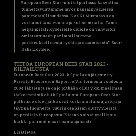
European Beer Star -olutkilpailussa kasvattaa
tunnettavuuttamme myös kansainvälisessä
panimoteollisuudessa. KASKI Mustasavu on
voittanut tänä vuonna jo kolme mitalia. Tämä
neljäs mitali kyseiselle oluelle on vahvistus
omistautuneen panimotiimimme
poikkeuksellisesta työstä ja osaamisesta”, Suur-
Uski iloitsee.
TIETOA EUROPEAN BEER STAR 2023 -
KILPAILUSTA
European Beer Star 2023 -kilpailu on järjestetty
Private Brauereien Bayern e.V.:n toimesta vuodesta
2004 lähtien ja se on jo pitkään ollut yksi maailman
tärkeimmistä olutkilpailuista. European Beer Star
palkitsee oluet, jotka ovat korkealaatuisia, aitoja ja
täynnä luonnetta. Suurin osa kisan oluttyyleistä
on peräisin Euroopasta. Kisaan voivat osallistua
kaikki panimot maailmanlaajuisesti.
Lisätietoa: