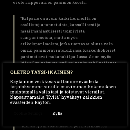
ei ole riippuvainen panimon koosta.
”Kilpailu on avoin kaikille: meillä on
osallistujia tunnetuista, kansallisesti ja
maailmanlaajuisesti toimivista
suurpanimoista, mutta myös
erikoispanimoista, jotka tuottavat olutta vain
omiin panimoravintoloihinsa. Kaikenkokoiset
panimot ovat mukanakilpailussa. Se on myös
kilpailun vahvuus, että eri panimot kilpailevat
samalla tasolla”, sanoo Stefan Stang,
OLETKO TÄYSI-IKÄINEN?
tapahtuman järjestäjän Private Brauereien
Käytämme verkkosivuillamme evästeitä
Bayern e.V:ntoimitusjohtaja.
tarjotaksemme sinulle osuvimman kokemuksen
muistamalla valintasi ja toistuvat vierailut.
Napsauttamalla "Kyllä" hyväksyt kaikkien
European Beer Star 2023 -palkintogaala pidettiin
evästeiden käytön.
tunnelmallisessa tilaisuudessa 29.11.BrauBeviale-
messujen aikana Nürnbergissä, Saksassa.
Cookie Settings
Kyllä
”Menestys arvostetussa ja perinteikkäässä