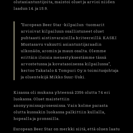
olutasiantuntijoita, maistoi oluet ja arvioi niiden
laadun 14. ja 15.9.
”European Beer Star -kilpailun -tuomarit
arvioivat kilpailuun osallistuneet oluet
puhtaasti aistinvaraisilla kriteereillä. KASKI
Mustasavu vakuutti asiantuntijaraadin
ulkonäön, aromin ja maun osalta. Olemme
erittäin iloisia menestyksestämme tässä
arvostetussa ja kovatasoisessa kilpailussa”,
kertoo Takatalo & Tompuri Oy:n toimitusjohtaja
ja oluentekijä Mikko Suur-Uski.
Kisassa oli mukana yhteensä 2356 olutta 74 eri
luokassa. Oluet maistettiin
anonyymissaprosessissa. Vain kolme parasta
olutta kussakin luokassa palkittiin kullalla,
hopealla ja pronssilla.
European Beer Star on merkki siitä, että oluen laatu