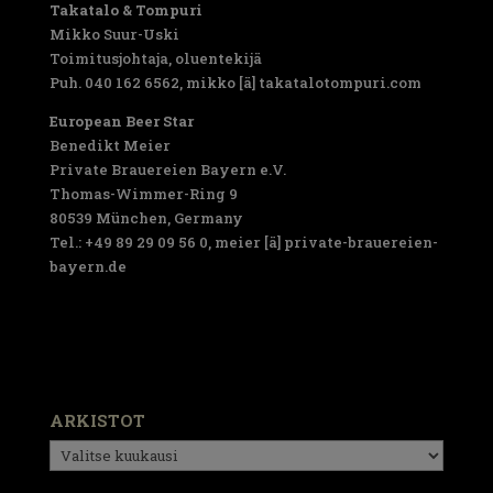
Takatalo & Tompuri
Mikko Suur-Uski
Toimitusjohtaja, oluentekijä
Puh. 040 162 6562, mikko [ä] takatalotompuri.com
European Beer Star
Benedikt Meier
Private Brauereien Bayern e.V.
Thomas-Wimmer-Ring 9
80539 München, Germany
Tel.: +49 89 29 09 56 0, meier [ä] private-brauereien-
bayern.de
ARKISTOT
Arkistot