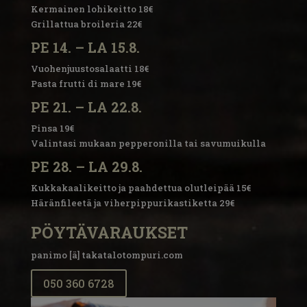
Kermainen lohikeitto 18€
Grillattua broileria 22€
PE 14. – LA 15.8.
Vuohenjuustosalaatti 18€
Pasta frutti di mare 19€
PE 21. – LA 22.8.
Pinsa 19€
Valintasi mukaan pepperonilla tai savumuikulla
PE 28. – LA 29.8.
Kukkakaalikeitto ja paahdettua olutleipää 15€
Häränfileetä ja viherpippurikastiketta 29€
PÖYTÄVARAUKSET
panimo [ä] takatalotompuri.com
050 360 6728