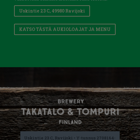
Uskintie 23 C, 49980 Ravijoki
KATSO TÄSTÄ AUKIOLOAJAT JA MENU
Uskintie 23 C, Ravijoki • Y-tunnus 2708164-