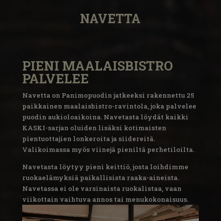
NAVETTA
PIENI MAALAISBISTRO
PALVELEE
Navetta on Panimopuodin jatkeeksi rakennettu 25
paikkainen maalaisbistro-ravintola, joka palvelee
puodin aukioloaikoina. Navetasta löydät kaikki
KASKI-sarjan oluiden lisäksi kotimaisten
pientuottajien lonkeroita ja siidereitä.
Valikoimassa myös viinejä pieniltä perhetiloilta.
Navetasta löytyy pieni keittiö, josta loihdimme
ruokaelämyksiä paikallisista raaka-aineista.
Navetassa ei ole varsinaista ruokalistaa, vaan
viikottain vaihtuva annos tai menukokonaisuus.