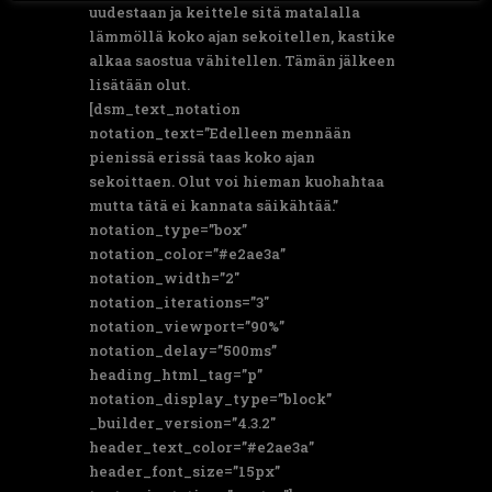
uudestaan ja keittele sitä matalalla
lämmöllä koko ajan sekoitellen, kastike
alkaa saostua vähitellen. Tämän jälkeen
lisätään olut.
[dsm_text_notation
notation_text=”Edelleen mennään
pienissä erissä taas koko ajan
sekoittaen. Olut voi hieman kuohahtaa
mutta tätä ei kannata säikähtää.”
notation_type=”box”
notation_color=”#e2ae3a”
notation_width=”2″
notation_iterations=”3″
notation_viewport=”90%”
notation_delay=”500ms”
heading_html_tag=”p”
notation_display_type=”block”
_builder_version=”4.3.2″
header_text_color=”#e2ae3a”
header_font_size=”15px”