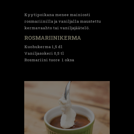
Kyytipoikana menee mainiosti
rosmariinilla ja vaniljalla maustettu
kermavaahto tai vaniljajäätelö.
ROSMARIINIKERMA
Kuohukerma 1,5 dl
Vaniljasokeri 0,5 tl
Rosmariini tuore 1 oksa