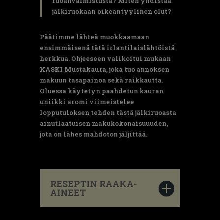
ruoanvalmistusta? Miten yhdistää
jälkiruokaan oikeantyylinen olut?
Päätimme lähteä muokkaamaan
ensimmäisenä tätä irlantilaislähtöistä
herkkua. Ohjeeseen valikoitui mukaan
KASKI Mustakaura
, joka tuo annoksen
makuun tasapainoa sekä raikkautta.
Oluessa käytetyn paahdetun kauran
uniikki aromi viimeistelee
lopputuloksen tehden tästä jälkiruoasta
ainutlaatuisen makukokonaisuuuden,
jota on lähes mahdoton jäljittää.
RESEPTIN RAAKA-
AINEET