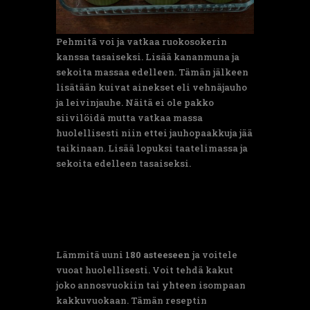
Pehmitä voi ja vatkaa ruokosokerin
kanssa tasaiseksi. Lisää kananmuna ja
sekoita massaa edelleen. Tämän jälkeen
lisätään kuivat ainekset eli vehnäjauho
ja leivinjauhe. Näitä ei ole pakko
siivilöidä mutta vatkaa massa
huolellisesti niin ettei jauhopaakkuja jää
taikinaan. Lisää lopuksi taatelimassa ja
sekoita edelleen tasaiseksi.
Lämmitä uuni
180 asteeseen
ja voitele
vuoat huolellisesti. Voit tehdä kakut
joko annosvuokiin tai yhteen isompaan
kakkuvuokaan. Tämän reseptin