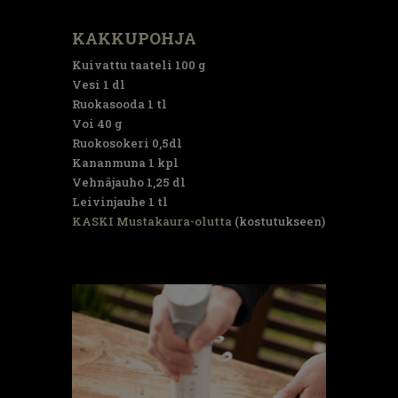
KAKKUPOHJA
Kuivattu taateli 100 g
Vesi 1 dl
Ruokasooda 1 tl
Voi 40 g
Ruokosokeri 0,5dl
Kananmuna 1 kpl
Vehnäjauho 1,25 dl
Leivinjauhe 1 tl
KASKI Mustakaura-olutta
(kostutukseen)