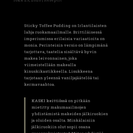
Sticky Toffee Pudding on Irlantilaisten
lahja ruokamaailmalle. Brittiläisessä
imperiumissa erilaisia variaatioita on
monia. Perinteisin versio on lämpimänä
tarjottava, taatelia sisältävä hyvin
makea leivonnainen, joka
viimeistellään makealla
kinuskikastikkeella. Lisukkeena
tarjotaan yleensä vaniljajäätelöä tai
kermavaahtoa.
KASKI keittiössä
on pitkään
mietitty makumaailmojen
yhdistämistä makeiden jälkiruokien
ja oluiden osalta. Minkälaisiin
jälkiruokiin olut sopii osana