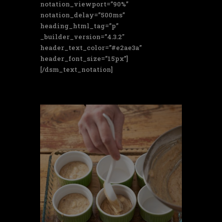
notation_viewport=”90%”
notation_delay=”500ms”
heading_html_tag=”p”
_builder_version=”4.3.2″
header_text_color=”#e2ae3a”
header_font_size=”15px”]
[/dsm_text_notation]