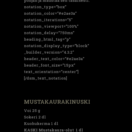
pohjan ja maustaa sen tasaisesti.”
notation_type=”box”
notation_color=”#e2ae3a”
notation_iterations=”5″
notation_viewport=”100%”
notation_delay=”750ms”
heading_html_tag=”p”
notation_display_type=”block”
_builder_version=”4.3.2″
header_text_color=”#e2ae3a”
header_font_size=”15px”
text_orientation=”center”]
[/dsm_text_notation]
MUSTAKAURAKINUSKI
Voi 25 g
Sokeri 2 dl
Kuohukerma 1 dl
KASKI Mustakaura-olut 1 dl