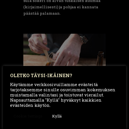
sula sokeri on aivan tuskaisen kuumaa
(kirjaimellisesti) ja pohjaa ei kannata
päästää palamaan.
OLETKO TÄYSI-IKÄINEN?
Käytämme verkkosivuillamme evästeitä
tarjotaksemme sinulle osuvimman kokemuksen
muistamalla valintasi ja toistuvat vierailut.
Napsauttamalla "Kyllä" hyväksyt kaikkien
evästeiden käytön.
Cookie Settings
Kyllä
Lisää kinuskin pohjaan ensiksi kerma
hyvin ohuena nauhana. Kiehauta kastike