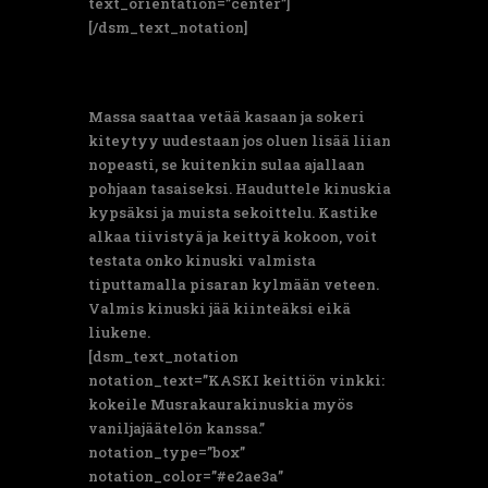
text_orientation=”center”]
[/dsm_text_notation]
Massa saattaa vetää kasaan ja sokeri
kiteytyy uudestaan jos oluen lisää liian
nopeasti, se kuitenkin sulaa ajallaan
pohjaan tasaiseksi. Hauduttele kinuskia
kypsäksi ja muista sekoittelu. Kastike
alkaa tiivistyä ja keittyä kokoon, voit
testata onko kinuski valmista
tiputtamalla pisaran kylmään veteen.
Valmis kinuski jää kiinteäksi eikä
liukene.
[dsm_text_notation
notation_text=”KASKI keittiön vinkki:
kokeile Musrakaurakinuskia myös
vaniljajäätelön kanssa.”
notation_type=”box”
notation_color=”#e2ae3a”