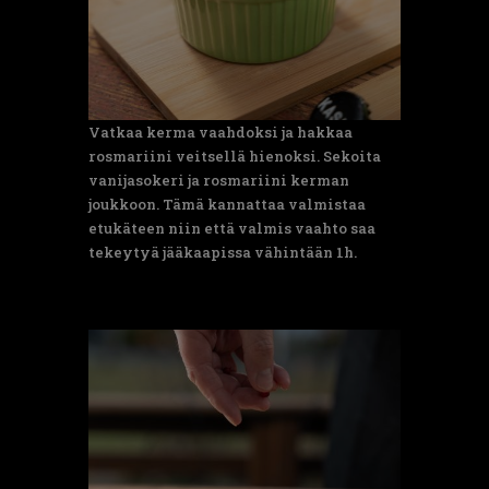
Vatkaa kerma vaahdoksi ja hakkaa
rosmariini veitsellä hienoksi. Sekoita
vanijasokeri ja rosmariini kerman
joukkoon. Tämä kannattaa valmistaa
etukäteen niin että valmis vaahto saa
tekeytyä jääkaapissa vähintään 1h.