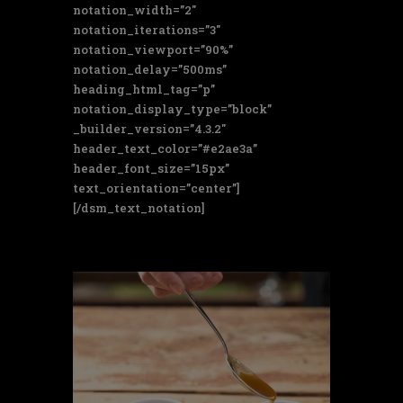
notation_width=”2″
notation_iterations=”3″
notation_viewport=”90%”
notation_delay=”500ms”
heading_html_tag=”p”
notation_display_type=”block”
_builder_version=”4.3.2″
header_text_color=”#e2ae3a”
header_font_size=”15px”
text_orientation=”center”]
[/dsm_text_notation]