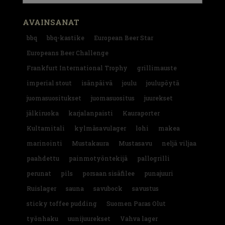
AVAINSANAT
bbq
bbq-kastike
European Beer Star
Europeans Beer Challenge
Frankfurt International Trophy
grillimauste
imperial stout
isänpäivä
joulu
joulupöytä
juomasuositukset
juomasuositus
juurekset
jälkiruoka
karjalanpaisti
Kauraporter
Kultamitali
kylmäsavulager
lohi
makea
marinointi
Mustakaura
Mustasavu
neljä viljaa
paahdettu
painmotyöntekijä
pallogrilli
perunat
pils
porsaan sisäfilee
punajuuri
Ruislager
sauna
savubock
savustus
sticky toffee pudding
Suomen Paras Olut
työnhaku
uunijuurekset
Vahva lager