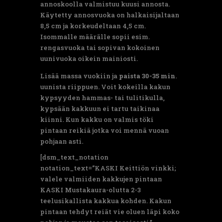
annoskoolla valmistuu kuusi annosta.
Käytetty annosvuoka on halkaisijaltaan
8,5 cm ja korkeudeltaan 4,5 cm.
Isommalle määrälle sopii esim.
rengasvuoka tai sopivan kokoinen
uunivuoka oikein mainiosti.
Lisää massa vuokiin ja
paista 30-35 min
.
uunista riippuen. Voit kokeilla kakun
kypsyyden hammas- tai tulitikulla,
kypsään kakkuun ei tartu taikinaa
kiinni. Kun kakku on valmis töki
pintaan reikiä jotka voi mennä vuoan
pohjaan asti.
[dsm_text_notation
notation_text=”KASKI Keittiön vinkki;
valele valmiiden kakkujen pintaan
KASKI Mustakaura-olutta 2-3
teelusikallista kakkua kohden. Kakun
pintaan tehdyt reiät vie oluen läpi koko