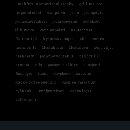
Frankfurt International Trophy
grillimauste
imperial stout
isänpäivä
joulu
joulupöytä
juomasuositukset
juomasuositus
juurekset
jälkiruoka
karjalanpaisti
Kauraporter
Kultamitali
kylmäsavulager
lohi
makea
marinointi
Mustakaura
Mustasavu
neljä viljaa
paahdettu
painmotyöntekijä
pallogrilli
perunat
pils
porsaan sisäfilee
punajuuri
Ruislager
sauna
savubock
savustus
sticky toffee pudding
Suomen Paras Olut
työnhaku
uunijuurekset
Vahva lager
valkosipuli