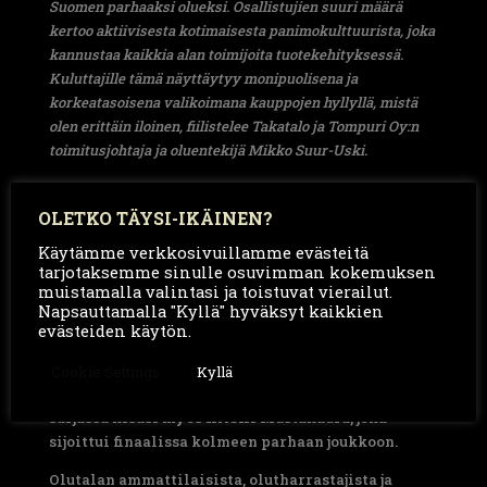
Suomen parhaaksi olueksi. Osallistujien suuri määrä
kertoo aktiivisesta kotimaisesta panimokulttuurista, joka
kannustaa kaikkia alan toimijoita tuotekehityksessä.
Kuluttajille tämä näyttäytyy monipuolisena ja
korkeatasoisena valikoimana kauppojen hyllyllä, mistä
olen erittäin iloinen, fiilistelee Takatalo ja Tompuri Oy:n
toimitusjohtaja ja oluentekijä Mikko Suur-Uski.
KASKI Savubockissa
käytetyt maltaat viljellään
Takatalon tilalla. Lisäksi oluessa käytettäviä
OLETKO TÄYSI-IKÄINEN?
maltaita savustetaan itse 34-tunnin ajan.
Käytämme verkkosivuillamme evästeitä
Savupuina toimivat tervaleppä sekä kataja.
tarjotaksemme sinulle osuvimman kokemuksen
Menestystä on tullut aikaisemminkin kyseiselle
muistamalla valintasi ja toistuvat vierailut.
oluelle. Vuonna 2020 se voitti hopeaa European
Napsauttamalla "Kyllä" hyväksyt kaikkien
evästeiden käytön.
Beer Star kilpailussa Saksassa, joka on yksi
arvostetuimmista olutkilpailuista.
Cookie Settings
Kyllä
Suomen Paras olut – kilpailun tumma lager -
sarjassa kisasi myös KASKI Mustakaura, joka
sijoittui finaalissa kolmeen parhaan joukkoon.
Olutalan ammattilaisista, olutharrastajista ja