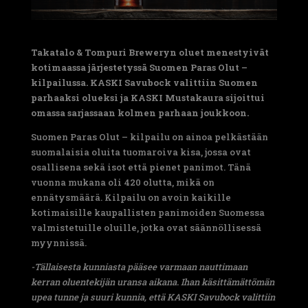
Takatalo & Tompuri Breweryn oluet menestyivät
kotimaassa järjestetyssä Suomen Paras Olut –
kilpailussa. KASKI Savubock valittiin Suomen
parhaaksi olueksi ja KASKI Mustakaura sijoittui
omassa sarjassaan kolmen parhaan joukkoon.
Suomen Paras Olut – kilpailu on ainoa pelkästään
suomalaisia oluita tuomaroiva kisa, jossa ovat
osallisena sekä isot että pienet panimot. Tänä
vuonna mukana oli 420 olutta, mikä on
ennätysmäärä. Kilpailu on avoin kaikille
kotimaisille kaupallisten panimoiden Suomessa
valmistetuille oluille, jotka ovat säännöllisessä
myynnissä.
-Tällaisesta kunniasta pääsee varmaan nauttimaan
kerran oluentekijän uransa aikana. Ihan käsittämättömän
upea tunne ja suuri kunnia, että KASKI Savubock valittiin