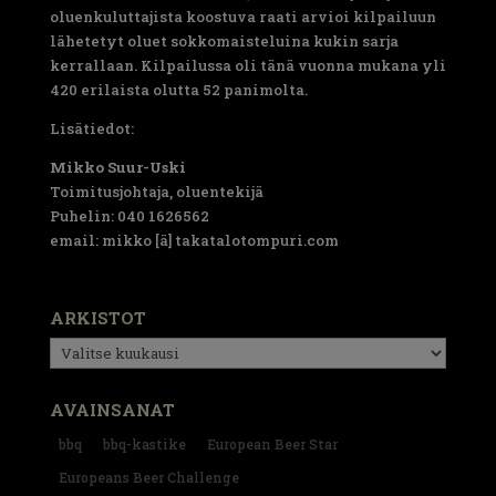
oluenkuluttajista koostuva raati arvioi kilpailuun
lähetetyt oluet sokkomaisteluina kukin sarja
kerrallaan. Kilpailussa oli tänä vuonna mukana yli
420 erilaista olutta 52 panimolta.
Lisätiedot:
Mikko Suur-Uski
Toimitusjohtaja, oluentekijä
Puhelin: 040 1626562
email: mikko [ä] takatalotompuri.com
ARKISTOT
Arkistot
AVAINSANAT
bbq
bbq-kastike
European Beer Star
Europeans Beer Challenge