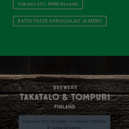
Uskintie 23 C, 49980 Ravijoki
KATSO TÄSTÄ AUKIOLOAJAT JA MENU
Uskintie 23 C, Ravijoki • Y-tunnus 2708164-
8 • Aina on pantu.