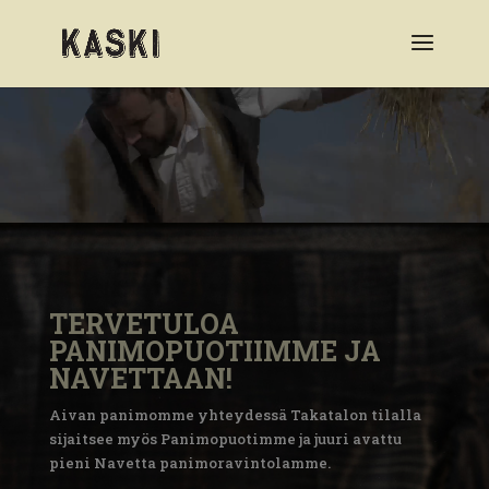
Videotoistin
TERVETULOA
PANIMOPUOTIIMME JA
NAVETTAAN!
Aivan panimomme yhteydessä Takatalon tilalla
sijaitsee myös Panimopuotimme ja juuri avattu
pieni Navetta panimoravintolamme.